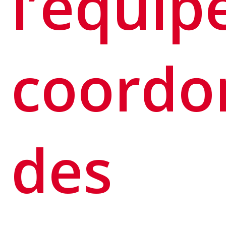
l’équip
coordo
des