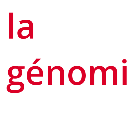
la
génom