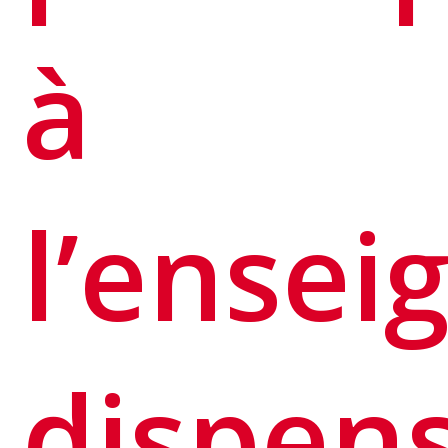
à
l’ense
dispen